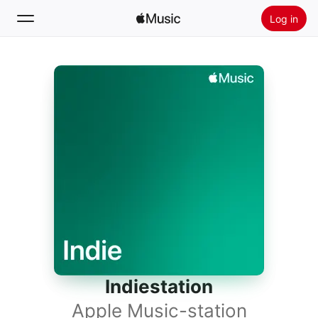
Log in
Zoek
Home
Nieuw
Installeer Apple Music
Radio
Indiestation
Apple Music-station