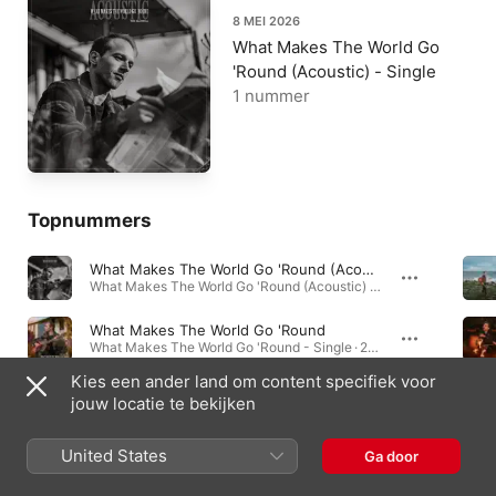
8 MEI 2026
What Makes The World Go
'Round (Acoustic) - Single
1 nummer
Topnummers
What Makes The World Go 'Round (Acoustic)
What Makes The World Go 'Round (Acoustic) - Single · 2026
What Makes The World Go 'Round
What Makes The World Go 'Round - Single · 2026
Kies een ander land om content specifiek voor
Everlastingly (Wedding Version)
jouw locatie te bekijken
Everlastingly (Wedding Version) - Single · 2025
United States
Ga door
Singles en ep's