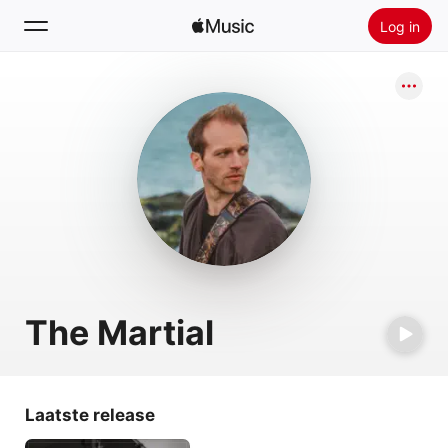
Log in
Zoek
Home
Nieuw
Installeer Apple Music
Radio
The Martial
Laatste release