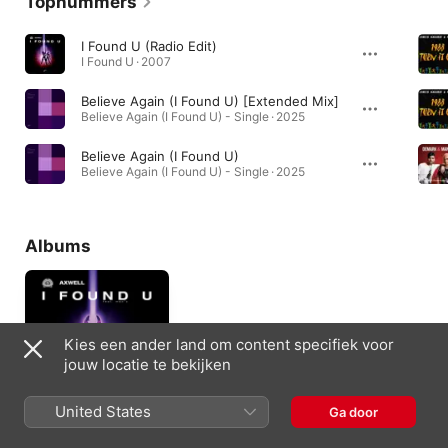
Topnummers
I Found U (Radio Edit)
I Found U · 2007
Believe Again (I Found U) [Extended Mix]
Believe Again (I Found U) - Single · 2025
Believe Again (I Found U)
Believe Again (I Found U) - Single · 2025
Albums
Kies een ander land om content specifiek voor
jouw locatie te bekijken
United States
Ga door
I Found U
2007