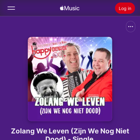
Log in
Zoek
Home
Nieuw
Installeer Apple Music
Radio
Zolang We Leven (Zijn We Nog Niet
Dood) - Single