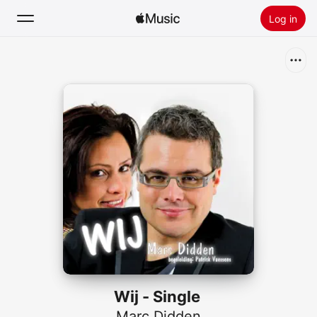
Log in
Zoek
Home
Nieuw
Installeer Apple Music
Radio
Wij - Single
Marc Didden