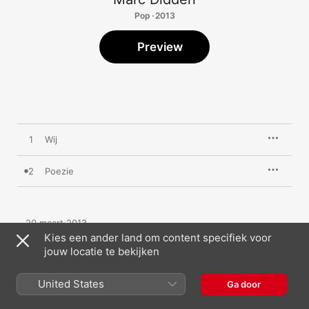
Pop · 2013
Preview
1
Wij
2
Poezie
20 maart 2013

2 nummers, 8 minuten

Kies een ander land om content specifiek voor
℗ 2013 UltimateDisk
jouw locatie te bekijken
United States
Ga door