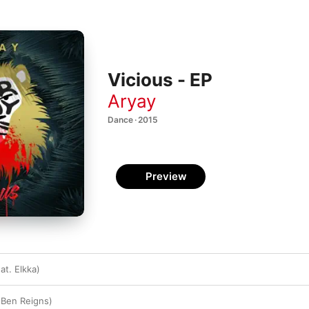
Vicious - EP
Aryay
Dance · 2015
Preview
t. Elkka)
 Ben Reigns)