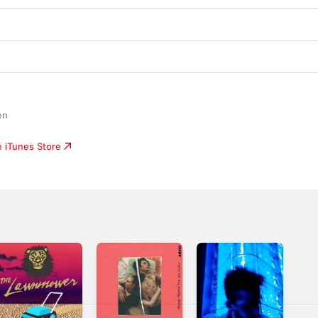
n

e iTunes Store