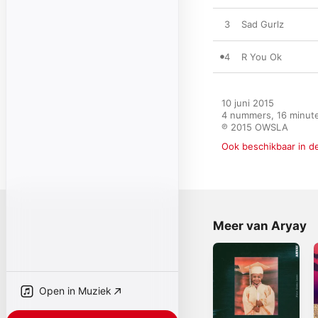
3
Sad Gurlz
4
R You Ok
10 juni 2015

4 nummers, 16 minute
℗ 2015 OWSLA
Ook beschikbaar in d
Meer van Aryay
Open in Muziek