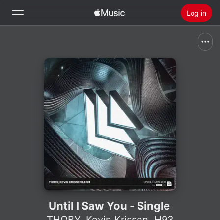
Log in
Zoek
Home
Nieuw
Installeer Apple Music
Radio
Until I Saw You - Single
THOBY
,
Kevin Krissen
,
H93