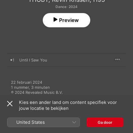
Dance · 2024
Preview
1
Until I Saw You
22 februari 2024

1 nummer, 3 minuten

℗ 2024 Revealed Music B.V.
Kies een ander land om content specifiek voor
jouw locatie te bekijken
United States
Ga door
Meer van THOBY