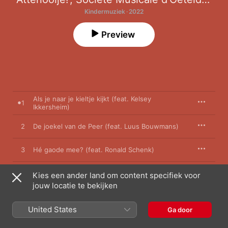
Kindermuziek · 2022
Preview
Als je naar je kieltje kijkt (feat. Kelsey
1
Ikkersheim)
2
De joekel van de Peer (feat. Luus Bouwmans)
3
Hé gaode mee? (feat. Ronald Schenk)
4
De wielen van de sjees (feat. Margot Jansen)
Kies een ander land om content specifiek voor
jouw locatie te bekijken
Peerke, Keesje, Driekske (feat. Rob
5
Stolzenbach)
United States
Ga door