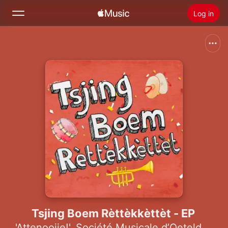
Log in
Zoek
Home
Nieuw
Installeer Apple Music
Radio
Tsjing Boem Rèttèkkèttèt - EP
'Attenooije!', Société Musicale d’Oeteldonque