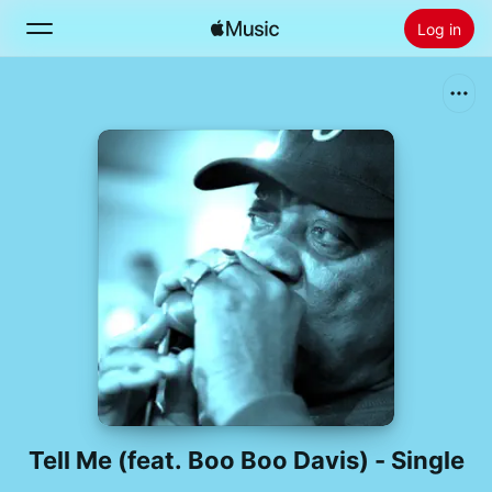
Log in
Zoek
Home
Nieuw
Installeer Apple Music
Radio
Tell Me (feat. Boo Boo Davis) - Single