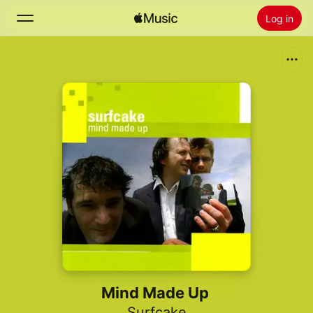
Log in
Zoek
Home
Nieuw
Installeer Apple Music
Radio
Mind Made Up
Surfcake