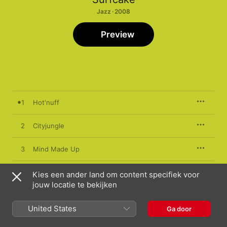
Jazz · 2008
Preview
1
Hot'nuff
2
Cityjungle
3
Mind Made Up
4
Think Music
Kies een ander land om content specifiek voor
jouw locatie te bekijken
5
Tracking the Bunyip
United States
Ga door
6
Antidote