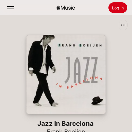
Log in
Zoek
Home
Nieuw
Installeer Apple Music
Radio
Jazz In Barcelona
Frank Boeijen