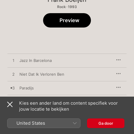
Rock · 1993
Preview
1
Jazz In Barcelona
2
Niet Dat Ik Verloren Ben
3
Paradijs
4
Zonder Koninkrijk
Kies een ander land om content specifiek voor
jouw locatie te bekijken
5
De Glimlach Van Marius
United States
Ga door
6
Tot Bloedens Toe