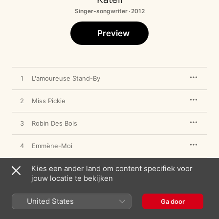
Singer-songwriter · 2012
Preview
1
L'amoureuse Stand-By
2
Miss Pickie
3
Robin Des Bois
4
Emmène-Moi
Kies een ander land om content specifiek voor
5
Je Souffle
jouw locatie te bekijken
United States
Ga door
10 juni 2012

5 nummers, 17 minuten
