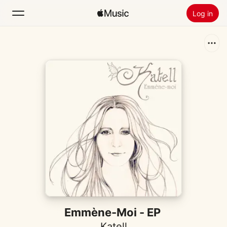
Log in
Zoek
Home
Nieuw
Installeer Apple Music
Radio
Emmène-Moi - EP
Katell