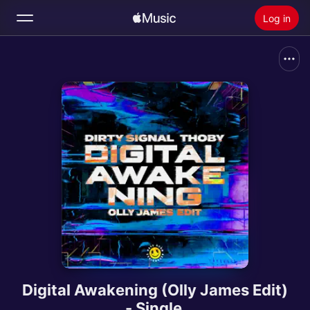
Log in
Zoek
Home
Nieuw
Installeer Apple Music
Radio
Digital Awakening (Olly James Edit)
- Single