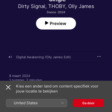
Dirty Signal
,
THOBY
,
Olly James
Dance · 2024
Preview
1
Digital Awakening (Olly James Edit)
8 maart 2024

1 nummer, 2 minuten

℗ 2024 Rave Room Recordings
Kies een ander land om content specifiek voor
jouw locatie te bekijken
United States
Ga door