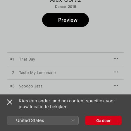
Dance · 2015
Preview
1
That Day
2
Taste My Lemonade
3
Voodoo Jazz
4
Night Over Berlin
Kies een ander land om content specifiek voor
jouw locatie te bekijken
5
Paris Walkabout
United States
Ga door
6
Santa Monica Drive