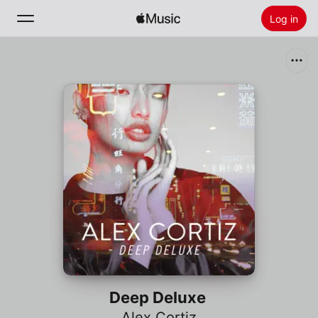
Log in
Zoek
Home
Nieuw
Installeer Apple Music
Radio
Deep Deluxe
Alex Cortiz