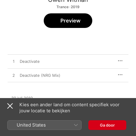
Trance · 2019
Preview
1
Deactivate
2
Deactivate (NRG Mix)
30 juli 2019

2 nummers, 14 minuten

Kies een ander land om content specifiek voor
℗ 2019 Lussive Music / Onne Witjes
jouw locatie te bekijken
United States
Ga door