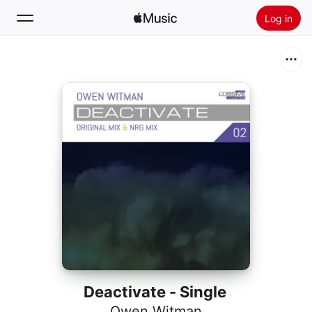
Log in
Zoek
Home
Nieuw
Installeer Apple Music
Radio
Deactivate - Single
Owen Witman