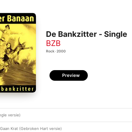
De Bankzitter - Single
BZB
Rock · 2000
Preview
ngle versie)
 Gaan Krat (Gebroken Hart versie)