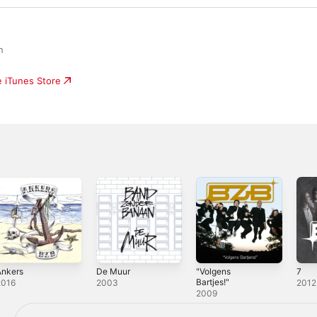


e iTunes Store
Ankers
De Muur
"Volgens
7
Bartjes!"
2016
2003
2012
2009