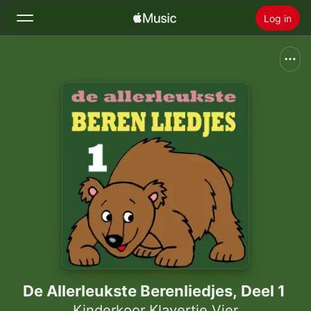
Log in
Zoek
Home
Nieuw
Installeer Apple Music
Radio
De Allerleukste Berenliedjes, Deel 1
Kinderkoor Klavertje Vier