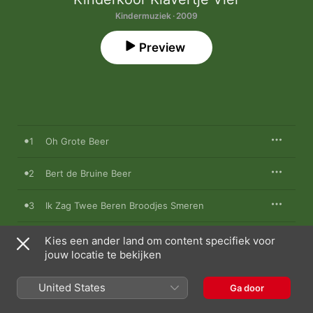
Kindermuziek · 2009
Preview
1
Oh Grote Beer
2
Bert de Bruine Beer
3
Ik Zag Twee Beren Broodjes Smeren
4
Waar Is de Bril Van Opa Beer?
Kies een ander land om content specifiek voor
jouw locatie te bekijken
5
Berend Botje
United States
Ga door
6
Beertje Colargol