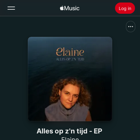
Log in
Zoek
Home
Nieuw
Installeer Apple Music
Radio
Alles op z'n tijd - EP
Elaine