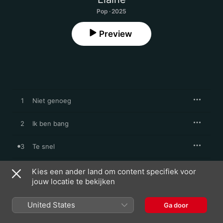
Pop · 2025
Preview
1
Niet genoeg
2
Ik ben bang
3
Te snel
4
Meisje in de club
Kies een ander land om content specifiek voor
jouw locatie te bekijken
5
Laat mij maar zweven
United States
Ga door