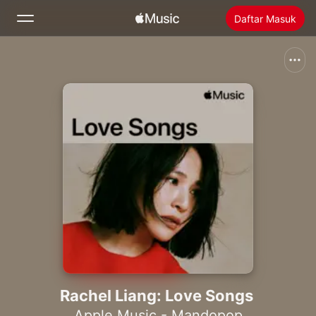
Daftar Masuk
Cari
Laman Utama
Baharu
Pasang Apple Music
Radio
Rachel Liang: Love Songs
Apple Music - Mandopop