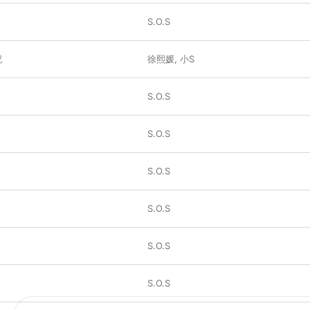
S.O.S
記
徐熙媛
,
小S
S.O.S
S.O.S
S.O.S
S.O.S
S.O.S
S.O.S