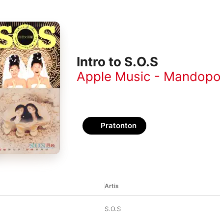
Intro to S.O.S
Apple Music - Mandop
Pratonton
Artis
S.O.S