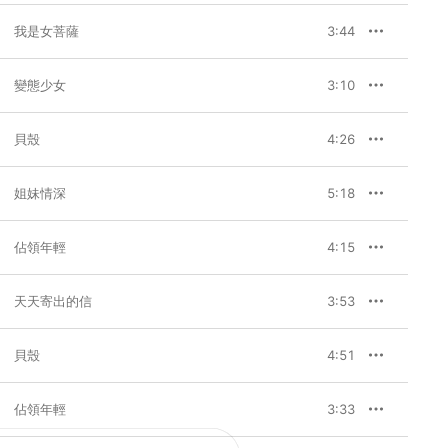
我是女菩薩
3:44
變態少女
3:10
貝殼
4:26
姐妹情深
5:18
佔領年輕
4:15
天天寄出的信
3:53
貝殼
4:51
佔領年輕
3:33