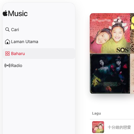
Cari
Laman Utama
Baharu
Radio
Lagu
十分鐘的戀愛