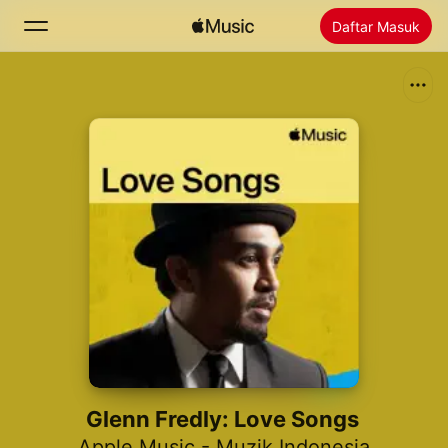
Daftar Masuk
Cari
Laman Utama
Baharu
Pasang Apple Music
Radio
Glenn Fredly: Love Songs
Apple Music - Muzik Indonesia