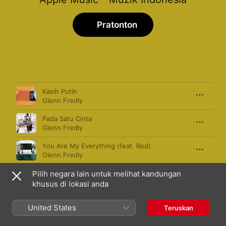
Pratonton
Lagu
Tempoh
Kasih Putih
Glenn Fredly
Pada Satu Cinta
Glenn Fredly
You Are My Everything (feat. Red)
Glenn Fredly
Pilih negara lain untuk melihat kandungan
Kisah Romantis
Glenn Fredly
khusus di lokasi anda
Linda (I Want You)
United States
Teruskan
Glenn Fredly