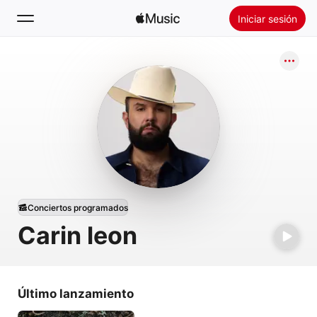
Iniciar sesión
Buscar
Inicio
Novedades
Instalar Apple Music
Radio
Conciertos programados
Carin leon
Último lanzamiento