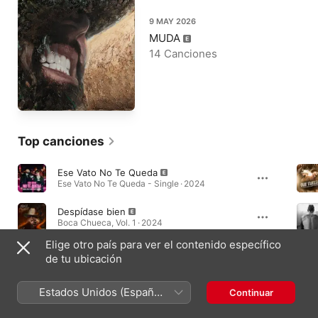
9 MAY 2026
MUDA
14 Canciones
Top canciones
Ese Vato No Te Queda
Ese Vato No Te Queda - Single · 2024
Despídase bien
Boca Chueca, Vol. 1 · 2024
Elige otro país para ver el contenido específico
El Amor De Mi Herida
de tu ubicación
Palabra De To's · 2024
Estados Unidos (Español
Continuar
México)
Álbumes