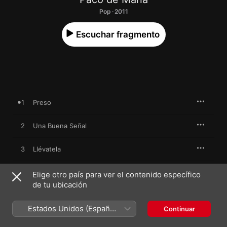
Pop · 2011
Escuchar fragmento
1
Preso
2
Una Buena Señal
3
Llévatela
4
Una Mañana
Elige otro país para ver el contenido específico
de tu ubicación
5
I've Got You Under My Skin
Estados Unidos (Español
Continuar
México)
6
Tu Cabeza En Mi Hombro