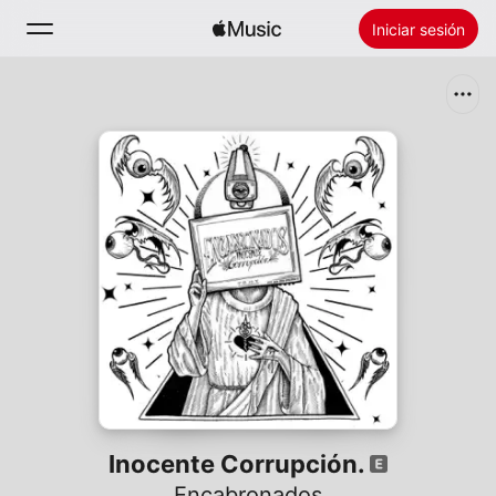
Iniciar sesión
Buscar
Inicio
Novedades
Instalar Apple Music
Radio
Inocente Corrupción.
Encabronados