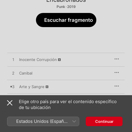
Punk · 2019
Escuchar fragmento
1
Inocente Corrupción
2
Canibal
3
Arte y Sangre
4
La Bruja Tuvo la Culpa
Elige otro país para ver el contenido específico
de tu ubicación
5
Tinta
Estados Unidos (Español
Continuar
México)
6
Una Cifra Más