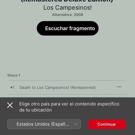
Los Campesinos!
Alternativa · 2008
Escuchar fragmento
Disco 1
1
Death to Los Campesinos! (Remastered)
Broken Heartbeats Sound Like Breakbeats
2
Elige otro país para ver el contenido específico
(Remastered)
de tu ubicación
3
Don't Tell Me To Do the Math(s) [Remastered]
Estados Unidos (Español
Continuar
4
Drop It Doe Eyes (Remastered)
México)