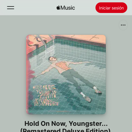
Iniciar sesión
Buscar
Inicio
Novedades
Instalar Apple Music
Radio
Hold On Now, Youngster...
(Remastered Deluxe Edition)