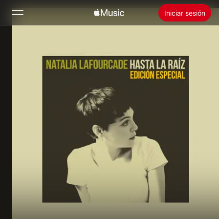
Iniciar sesión
Buscar
Inicio
Novedades
Instalar Apple Music
Radio