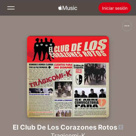
Iniciar sesión
Buscar
Inicio
Novedades
Instalar Apple Music
Radio
El Club De Los Corazones Rotos
Tragicomi-K