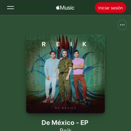
Iniciar sesión
Buscar
Inicio
Novedades
Instalar Apple Music
Radio
De México - EP
Reik