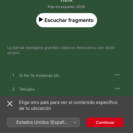
Pop en español · 2020
Escuchar fragmento
La banda reimagina grandes clásicos mexicanos con estilo 
propio.
1
Si No Te Hubieras Ido
2
Tatuajes
Elige otro país para ver el contenido específico
3
Te Hubieras Ido Antes
de tu ubicación
4
Estos Celos
Estados Unidos (Español
Continuar
México)
5
Háblame de Ti