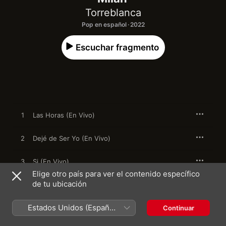
Torreblanca
Pop en español · 2022
Escuchar fragmento
1
Las Horas (En Vivo)
2
Dejé de Ser Yo (En Vivo)
3
Si (En Vivo)
Elige otro país para ver el contenido específico
de tu ubicación
4
Roma (En Vivo)
Estados Unidos (Español
5
Lobo (En Vivo)
Continuar
México)