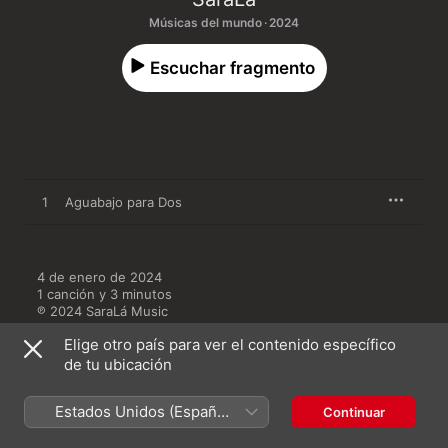
Músicas del mundo · 2024
Escuchar fragmento
1
Aguabajo para Dos
4 de enero de 2024

1 canción y 3 minutos

℗ 2024 SaraLá Music
Elige otro país para ver el contenido específico
de tu ubicación
Estados Unidos (Español
Continuar
Más de SaraLá
México)