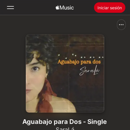
Iniciar sesión
Buscar
Inicio
Novedades
Instalar Apple Music
Radio
Aguabajo para Dos - Single
SaraLá