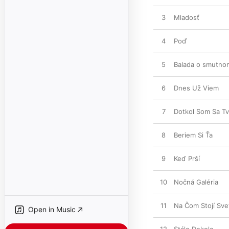
3
Mladosť
4
Poď
5
Balada o smutno
6
Dnes Už Viem
7
Dotkol Som Sa Tv
8
Beriem Si Ťa
9
Keď Prší
10
Nočná Galéria
11
Na Čom Stojí Sve
Open in Music