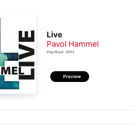
Live
Pavol Hammel
Pop/Rock · 2013
Preview