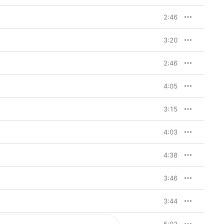
2:46
3:20
2:46
4:05
3:15
4:03
4:38
3:46
3:44