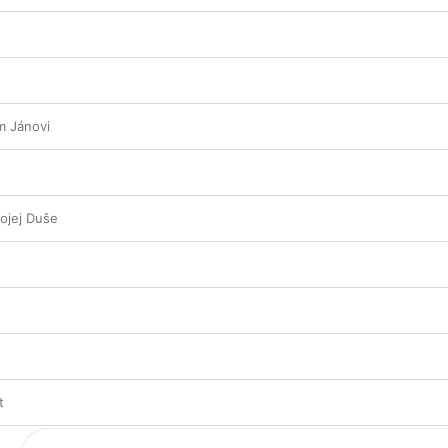
m Jánovi
ojej Duše
t