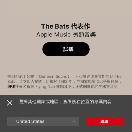
The Bats 代表作
Apple Music 另類音樂
試聽
提到但尼丁音樂 （Dunedin Sound），不少樂迷應會立即想到 The 
Bats。這支四人樂隊，組成於 1982 年，早期靠現場演出爭取經驗，
其後獲著名廠牌 Flying Nun 收歸其下，正式開展他們的獨立音樂
更多
路。在靈魂人物 Robert Scott 的帶領下，樂隊透過錄製 EP，以及到
澳紐、歐洲等地巡迴，慢慢摸索出遊走於 jangle-pop、另類搖滾以及
選擇其他國家或地區，查看所在位置的專屬內容
獨立流行的創作風格。曲風多元的首張專輯《Daddy's Highway》，
歌曲
時間
以俐落的音樂結構，用順暢的結他彈奏，展現但尼丁音樂不修飾、愛
North by North
原始的特色，如今此作更已給視為新西蘭搖滾經典。1995 年，成員為
The Bats
了家庭或單飛等原因，令樂隊停擺了十年，只是間中在演唱會亮相。
United States
繼續
重組後，人腳沒變，曲風未改，默契依然，並先後交出了《The 
Made up in Blue
Guilty Office》、《Free All the Monsters》等佳作。The Bats 成
The Bats
軍逾三十載，路線雖沒重大改變，但絕不苟且的創作態度，正是令他