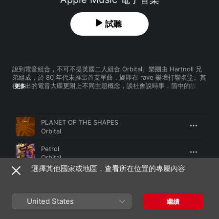
試聽
說到電音組合，不可不提英國二人組合 Orbital。樂團由 Hartnoll 兄
弟組成，於 80 年代末推出首支單曲，旋即在 rave 樂壇打響名堂。其
後推出的電音大碟更附上不同主題概念，談社會說時事，箇中的故
更多
事，使歌曲不只是歌曲，而是一幕一幕電影場面。Orbital 成軍 20 多
年，作品中除了經典名曲《Chime》外，亦留下不少滄海遺珠，值得
樂迷細味。
歌曲
時間
PLANET OF THE SHAPES
Orbital
Petrol
Orbital
選擇其他國家或地區，查看所在位置的專屬內容
Sad but True
Orbital
United States
You Lot
繼續
Orbital