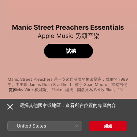
Manic Street Preachers Essentials
Apple Music 另類音樂
試聽
Manic Street Preachers 是一支來自英國的搖滾樂隊，成軍於 1989 
年。由主唱 James Dean Bradifield、鼓手 Sean Moore、節奏吉他
手 Nicky Wire 和貝斯手 Flicker 組成，團名原為 Betty Blue。1988 
更多
年 Flicker 離團後，由 Nicky 遞補貝斯手的空缺。1992 年的首張專輯
《Generation Terrorists》甫問世即獲得廣大迴響。1996 年的
選擇其他國家或地區，查看所在位置的專屬內容
《Everything Must Go》，更被《Q雜誌》讀者選為史上最佳專輯。
歌曲
時間
他們是 90 年代晚期英國最知名的樂隊之一，雖然來自英國，但他們
People Ruin Paintings
的曲風更像美國的獨立搖滾。他們的歌詞往往帶有政治隱喻，傳達出
Manic Street Preachers
對社會現狀的批判。
United States
繼續
A Design for Life (2016 Remastered Version)
Manic Street Preachers