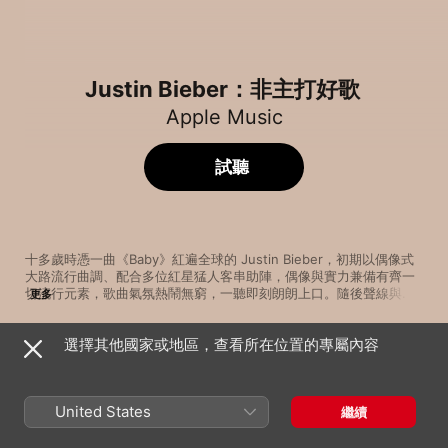
Justin Bieber：非主打好歌
Apple Music
試聽
十多歲時憑一曲《Baby》紅遍全球的 Justin Bieber，初期以偶像式
大路流行曲調、配合多位紅星猛人客串助陣，偶像與實力兼備有齊一
切流行元素，歌曲氣氛熱鬧無窮，一聽即刻朗朗上口。隨後聲線與唱
更多
功愈趨成熟，變得更有男人味，風格亦漸離偶像模式，傾向講求節奏
感的 R&B 及 Hip Hop，不羈味道也愈來愈重。歌單收錄他出道至今
選擇其他國家或地區，查看所在位置的專屬內容
多首代表性作品，樂迷可見他音樂蛻變過程。
歌曲
時間
One Time
Justin Bieber
United States
繼續
Right Here (feat. Drake)
Justin Bieber