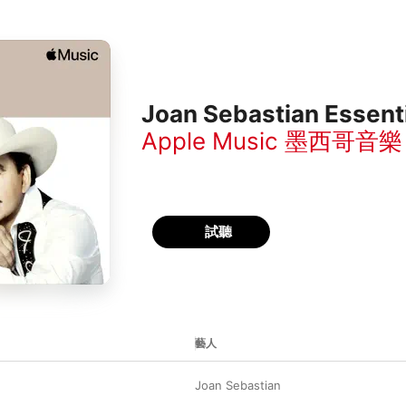
Joan Sebastian Essent
Apple Music 墨西哥音樂
試聽
藝人
Joan Sebastian