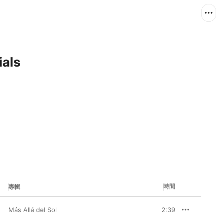
ials
時間
專輯
Más Allá del Sol
2:39