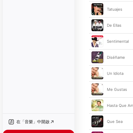
Tatuajes
De Ellas
Sentimental
Diséñame
Un Idiota
Me Gustas
Hasta Que A
在「音樂」中開啟
Que Sea