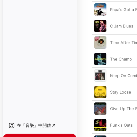
Papa's Got a
C Jam Blues
Time After Ti
The Champ
Keep On Comin
Stay Loose
Give Up The 
在「音樂」中開啟
Funk's Oats