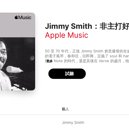
Jimmy Smith：非主打
Apple Music
50 至 70 年代，正值 Jimmy Smith 創意爆
的電子風琴，奏和弦，玩即興，定義了 soul 和 hard 
Blue Note 的時代，還是其後在 Verve 的歲
更多
錄音室作品以及實況錄音，像主打爵士藍調的《Plain
線的《Bluesmith》、《Root Down》等，
試聽
往的非主打作品，欣賞著他激情與才情兼備的演奏，聽著
3 人琴合一地遊走於藍調、靈魂與爵士，稱他為「
譽。
藝人
Jimmy Smith