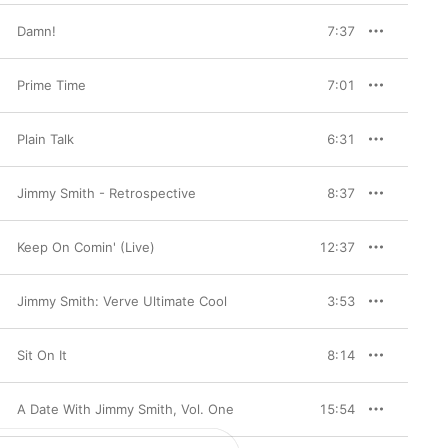
Damn!
7:37
Prime Time
7:01
Plain Talk
6:31
Jimmy Smith - Retrospective
8:37
Keep On Comin' (Live)
12:37
Jimmy Smith: Verve Ultimate Cool
3:53
Sit On It
8:14
A Date With Jimmy Smith, Vol. One
15:54