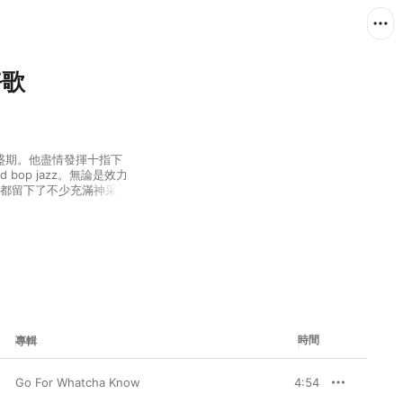
好歌
發的全盛期。他盡情發揮十指下
bop jazz。無論是效力 
月，他都留下了不少充滿神采的
 Talk》、走爵士混搭路
都是傳頌至今的佳作。重溫他以
他跟 Hammond B-
電風琴之王」，絕非過
時間
專輯
Go For Whatcha Know
4:54