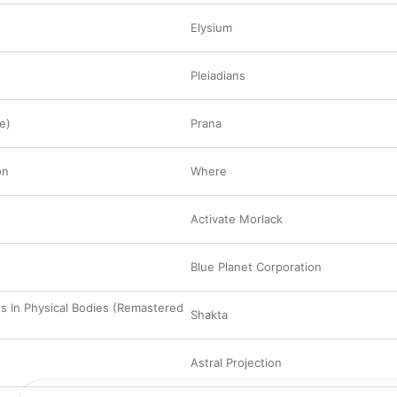
Elysium
Pleiadians
e)
Prana
on
Where
Activate Morlack
Blue Planet Corporation
gs In Physical Bodies (Remastered
Shakta
Astral Projection