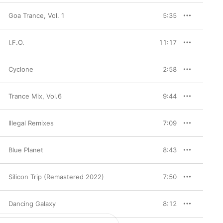
Goa Trance, Vol. 1
5:35
I.F.O.
11:17
Cyclone
2:58
Trance Mix, Vol.6
9:44
Illegal Remixes
7:09
Blue Planet
8:43
Silicon Trip (Remastered 2022)
7:50
Dancing Galaxy
8:12