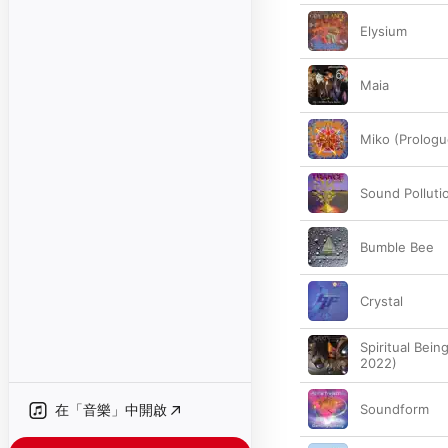
Elysium
Maia
Miko (Prologu
Sound Polluti
Bumble Bee
Crystal
Spiritual Bein
2022)
在「音樂」中開啟
Soundform