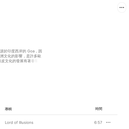
一，起源於印度西岸的 Goa，因
歐洲文化的影響，是許多歐
 也與嬉皮文化的發展有著非常密
的細微變化，常會出現重
色彩。Goa psy 
 拍的節奏，速度在 135-145 
使聽眾隨之起舞。
時間
專輯
Lord of Illusions
6:57