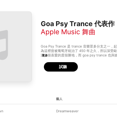
Goa Psy Trance 代表作
Apple Music 舞曲
Goa Psy Trance 是 trance 音樂眾多分支之
為這裡曾被葡萄牙統治了 450 年之久，所以深受
洲人很喜愛的度假勝地，而 goa psy trance
更多
切的關係。這種電音的特徵很重視旋律與音符之間
疊的旋律、經典合成器 TB-303 的聲音，並帶點東方的
試聽
trance 跟 techno 和 house 一樣有著相同 4/4
BPM 之間，配合強悍的低音吉他與大鼓，輕易地
藝人
wn
Dreamweaver