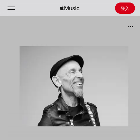
登入
搜尋
首頁
探新
安裝 Apple Music
廣播