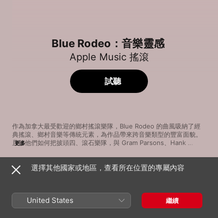
Blue Rodeo：音樂靈感
Apple Music 搖滾
試聽
作為加拿大最受歡迎的鄉村搖滾樂隊，Blue Rodeo 的曲風吸納了經
典搖滾、鄉村音樂等傳統元素，為作品帶來跨音樂類型的豐富面貌。
且聽他們如何把披頭四、滾石樂隊，與 Gram Parsons、Hank 
更多
Williams 等經典鄉村歌手的元素，結合成別開生面的作品。
選擇其他國家或地區，查看所在位置的專屬內容
歌曲
時間
Dead Flowers
The Rolling Stones
United States
繼續
Watching the Detectives (Single Version)
Elvis Costello