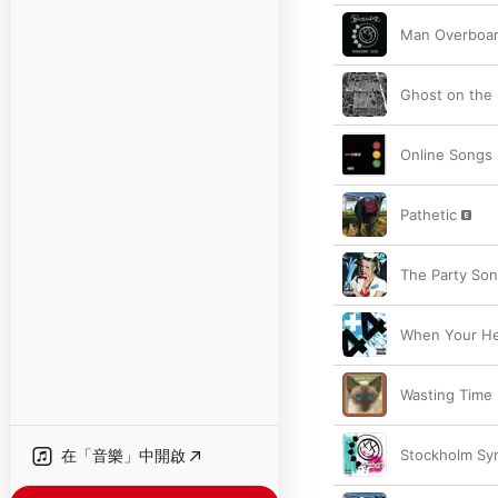
Man Overboa
Ghost on the 
Online Songs
Pathetic
The Party So
When Your He
Wasting Time
在「音樂」中開啟
Stockholm Sy