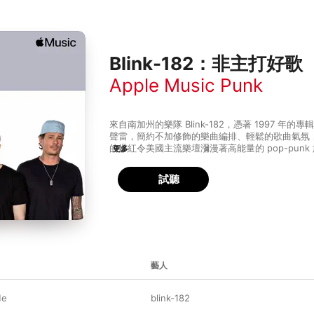
Blink-182：非主打好歌
Apple Music Punk
來自南加州的樂隊 Blink-182，憑著 1997 年的專輯
聲雷，簡約不加修飾的樂曲編排、輕鬆的歌曲氣氛
的爆紅令美國主流樂壇瀰漫著高能量的 pop-pun
更多
兩。在熱血的創作背後，他們也在不同領域上作出
專輯《Neighborhoods》中對電子混音的製作，以及
試聽
Racer、+44 等分支音樂計劃中的嶄新元素。這
同樣值得樂迷細心欣賞。
藝人
Me
blink-182