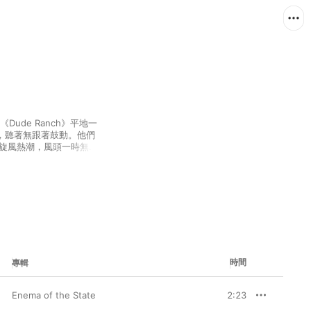
《Dude Ranch》平地一
，聽著無跟著鼓動。他們
k 旋風熱潮，風頭一時無
不少大膽嘗試，當中包括
各成員於 Box Car 
些歌曲你或許不甚熟悉，但
時間
專輯
Enema of the State
2:23