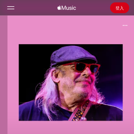
登入
搜尋
首頁
探新
安裝 Apple Music
廣播