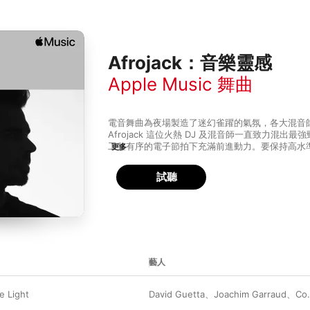
Afrojack：音樂靈感
Apple Music 舞曲
電音舞曲為夜場製造了迷幻雀躍的氣氛，各大混音
Afrojack 這位火熱 DJ 及混音師一直致力混出最強
工整有序的電子節拍下充滿前進動力。要保持高水
更多
作品是成功竅門，Afrojack 在一系列來自歐洲的電
型中提取精華，滲入個人風格混出各大夜場必播的
試聽
藝人
e Light
David Guetta
、
Joachim Garraud
、
Cozi