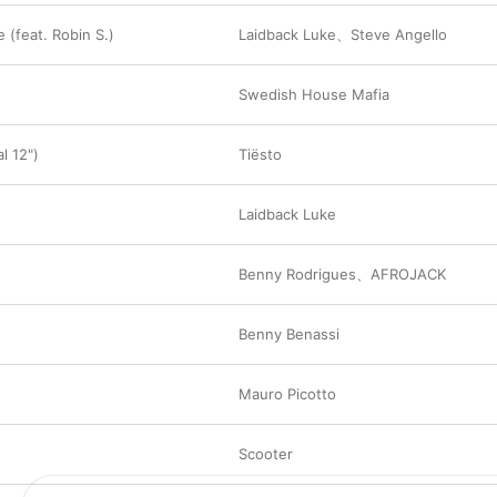
(feat. Robin S.)
Laidback Luke
、
Steve Angello
Swedish House Mafia
al 12")
Tiësto
Laidback Luke
Benny Rodrigues
、
AFROJACK
Benny Benassi
Mauro Picotto
Scooter