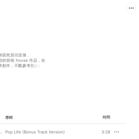
師當然居功至偉，
勁的前衛 house 作品，在
準創作，不斷參考別人的
子 house、出神音樂等類
電音舞曲。
時間
專輯
、
Pop Life (Bonus Track Version)
Steve Angello
3:28