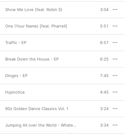
Show Me Love (feat. Robin S)
3:04
One (Your Name) [feat. Pharrell]
5:51
Traffic - EP
6:57
Break Down the House - EP
6:25
Dinges - EP
7:45
Hypnotica
4:45
90s Golden Dance Classics Vol. 1
3:24
Jumping All over the World - Whatever You Want
3:34