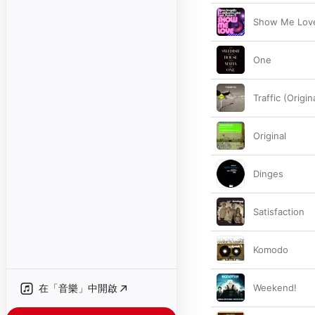
Show Me Love 
One
Traffic (Origin
Original
Dinges
Satisfaction
Komodo
在「音樂」中開啟
Weekend!