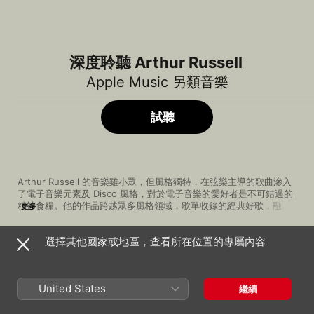
深度聆聽 Arthur Russell
Apple Music 另類音樂
試聽
Arthur Russell 的音樂雖小眾，但風格獨特，在弦樂主導的歌曲滲入
了電子音樂元素及 Disco 風格，對於電子音樂的愛好者是不可錯過的
精神食糧。他的作品跨越眾多風格領域，歌單收錄的經典好歌，融合
更多
了流行和古典音樂元素，又保留了實驗音樂風格，令人一聽愛上。
選擇其他國家或地區，查看所在位置的專屬內容
歌曲
時間
Tell You (Today) [12" New Shoes Edit]
Loose Joints
United States
繼續
Time Away
亞瑟・羅素