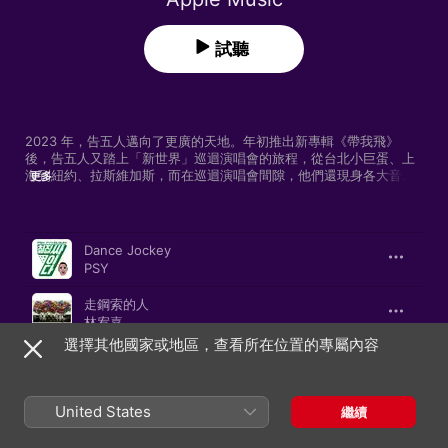
試聽
2023 年，告五人邁向了更廣的天地。年初推出新專輯《帶我飛》
後，告五人又踏上「新世界」巡迴演唱會的旅程，從台北小巨蛋、上
海到紐約、拉斯維加斯，而在巡迴演唱會間隙，他們還現身各大音樂
更多
節目，與前輩合作展現不一樣的音樂維度。對告五人來說，度過了行
程滿滿、收穫繁多的一年，過年反而可以偷閒片刻。Apple Music 邀
請告五人分享親選新年歌單，他們以「過年獨處的時候」為主題選
歌曲
時間
歌，希望用音樂陪伴大家過個好年。

Dance Jockey
PSY
「新年必做的事情就是睡到自然醒。」告五人告訴 Apple Music，向
來隨性的他們在歌單裡放了不少愜意的歌曲，希望大家能「睡飽睡好
走鋼索的人
地迎接新的一年」。《Footloose》、《Lose Yourself to 
林宥嘉
Dance》、《脫掉》等歌曲都傳達同樣訊息：忙完未？趁假期好好休
選擇其他國家或地區，查看所在位置的專屬內容
息玩樂吧！他們的歌曲《帶我去找夜生活》也提醒人們珍惜所有能
脫掉
「秉燭夜遊」的日子。放鬆少不了 chill 歌相伴，《Yamazakura》、
杜德偉
《破吉他》等歌曲的溫暖旋律便烘托出一抹愉悅的亮色，而《Like a 
Prayer》和《Don’t Stop Believin’》則是告五人在新年伊始帶給大家
United States
知足
繼續
的正能量。回首去年年尾，告五人在偶像 Coldplay 的演唱會上擔任
暖場嘉賓，此次也不忘在歌單內選入兩首這支英倫搖滾樂隊的歌曲。

五月天