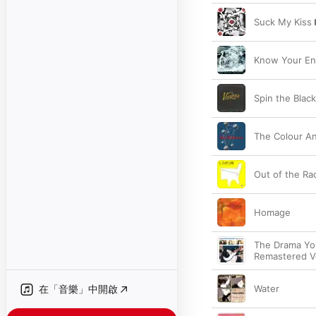
Suck My Kiss
Know Your E
Spin the Black
The Colour A
Out of the Ra
Homage
The Drama Yo
Remastered V
在「音樂」中開啟
Water