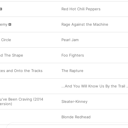
Red Hot Chili Peppers
nemy
Rage Against the Machine
 Circle
Pearl Jam
nd The Shape
Foo Fighters
ces and Onto the Tracks
The Rapture
...And You Will Know Us 
u've Been Craving (2014
Sleater-Kinney
ersion)
Blonde Redhead