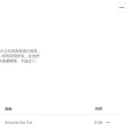
拒絕唱片公司和商業發行體系，
，時而喧鬧舒張，在他們
多後繼樂隊。不論是用犀
hine，用奇思妙想和沸騰的音
的 Pearl Jam，都視 
類樂隊的音樂影響。
時間
專輯
Around the Fur
5:08