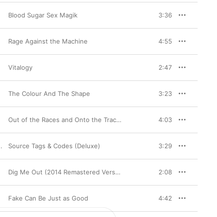
Blood Sugar Sex Magik
3:36
Rage Against the Machine
4:55
Vitalogy
2:47
The Colour And The Shape
3:23
Out of the Races and Onto the Tracks - EP
4:03
By the Trail of Dead
Source Tags & Codes (Deluxe)
3:29
Dig Me Out (2014 Remastered Version)
2:08
Fake Can Be Just as Good
4:42