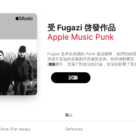
受 Fugazi 啓發作品
Apple Music Punk
Fugazi 是來自美國的 Punk 搖滾樂隊，他們
憑借不妥協的音樂創作而備受追捧。時而律動響亮
的音樂中，充滿了對政治的討論，並深刻影響了眾
更多
利的歌詞抨擊社會的 Rage Against the Mac
符探索音樂實驗性的 Blonde Redhead，還是大膽創新
試聽
Fugazi 為靈感來源。打開歌單，細細品味這隊另
藝人
Drive (Far Away)
Deftones