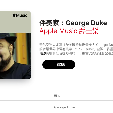
伴奏家：George Duke
Apple Music 爵士樂
雖然樂迷大多專注於美國殿堂級音樂人 George D
的音樂世界中還有搖滾、funk、punk、藍調、
琴、長號和低音提琴演繹下，更嘗試實驗性音樂甚
更多
師 Jean-Luc Ponty 和 60 年代搖滾先鋒 Fran
他這種音樂的包容個性，為樂壇留下了極豐富的名
試聽
藝人
George Duke