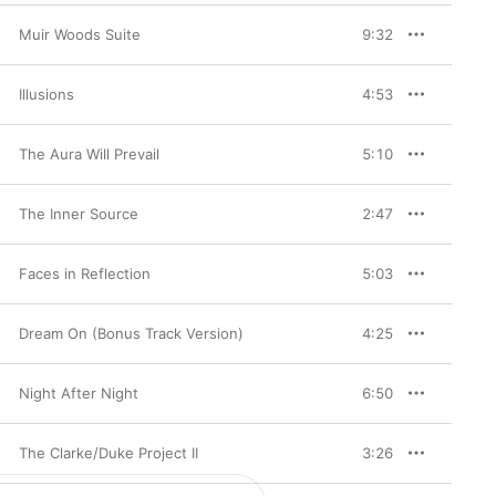
Muir Woods Suite
9:32
Illusions
4:53
The Aura Will Prevail
5:10
The Inner Source
2:47
Faces in Reflection
5:03
Dream On (Bonus Track Version)
4:25
Night After Night
6:50
The Clarke/Duke Project II
3:26