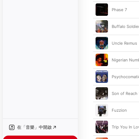
Phase 7
Buffalo Soldie
Uncle Remus
Nigerian Num
Psychocomati
Son of Reach f
Fuzzion
在「音樂」中開啟
Trip You In Lo