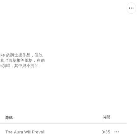
uke 的爵士樂作品，但他
騷靈和巴西草根等風格，在鋼
至演唱，其中與小提琴大
k Zappa 的合作最讓人樂道。
曲珍藏。
時間
專輯
The Aura Will Prevail
3:35