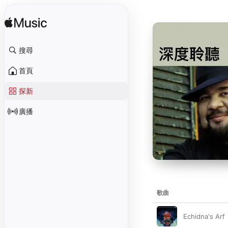
搜尋
首頁
探新
廣播
歌曲
Echidna's Arf