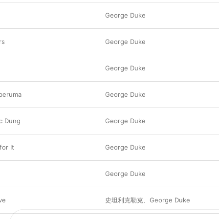
George Duke
rs
George Duke
George Duke
beruma
George Duke
c Dung
George Duke
or It
George Duke
George Duke
ve
史坦利克勒克
、
George Duke