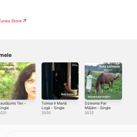
iTunes Store
čmele
autājums Tev -
Tumsa Ir Manā
Dziesma Par
ingle
Logā - Single
Mājām - Single
2021
2020
2022