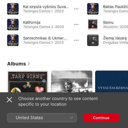
Kai sirpsta vyšnios Suvalkijoj
Baltas Paukšti
Teisingos Dainos 1 · 2003
Teisingos Daino
Kalifornija
Išeinu
Teisingos Dainos 2 · 2003
Akustinis · 200
Santechnikas iš Ukmerg?s
Žiemą Vasarą
Teisingos Dainos 1 · 2003
Albums
Choose another country to see content
specific to your location
Kabaretas "Tarp girnų"
Maža Išpažintis
Vytautas Kernagis.
United States
Continue
(Remastered 2023)
Pirmieji.
2019
2023
2010