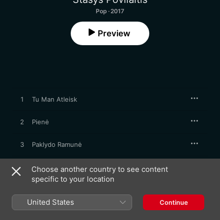
Pop · 2017
Preview
1
Tu Man Atleisk
2
Pienė
3
Paklydo Ramunė
4
Senelė
Choose another country to see content
specific to your location
5
Tavo Langų Šiluma
United States
Continue
6
Sudeginti Tiltai