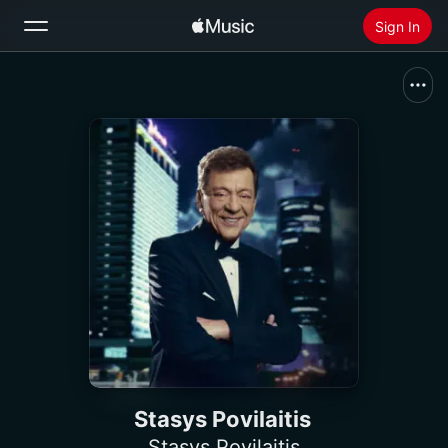
Sign In
Search
Home
New
Install Apple Music
Radio
Stasys Povilaitis
Stasys Povilaitis